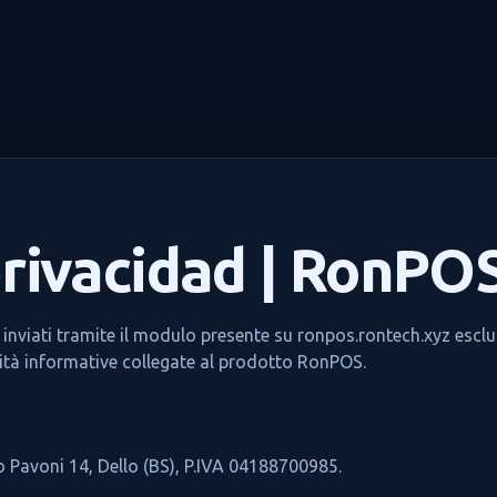
privacidad | RonPO
 inviati tramite il modulo presente su ronpos.rontech.xyz escl
vità informative collegate al prodotto RonPOS.
 Pavoni 14, Dello (BS), P.IVA 04188700985.